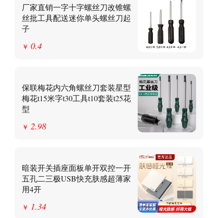
厂家直销一字十字螺丝刀改锥螺
丝批工具配送迷你单头螺丝刀起
子
0.4
￥
保联梅花内六角螺丝刀套装星型
梅花t15米字t30工具t10套装t25花
型
2.98
￥
暗装开关插座面板单开双控一开
五孔二三极USB快充肤感超薄家
用4开
1.34
￥