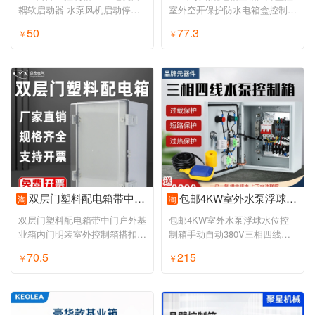
耦软启动器 水泵风机启动停止
室外空开保护防水电箱盒控制箱
配电柜
定制
50
77.3
￥
￥
双层门塑料配电箱带中门户外基业箱内门明装室外控制箱搭扣监控箱
包邮4KW室外水泵浮球水位控制箱手动自动380V三相四线电机一控一
淘
淘
双层门塑料配电箱带中门户外基
包邮4KW室外水泵浮球水位控
业箱内门明装室外控制箱搭扣监
制箱手动自动380V三相四线电
控箱
机一控一
70.5
215
￥
￥