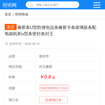
照明网
请输入商品关键字
首页
>
照明商城
淘宝
橡胶条U型防撞包边条橡胶卡条玻璃嵌条配
电箱机柜u型条密封条封王
发布时间：
2026-06-19
品类:
密封件
淘宝店铺:
封王橡胶
￥0.8
价格:
起
优惠:
淘金币频道抵扣0.01元起
淘口令:
生成淘口令