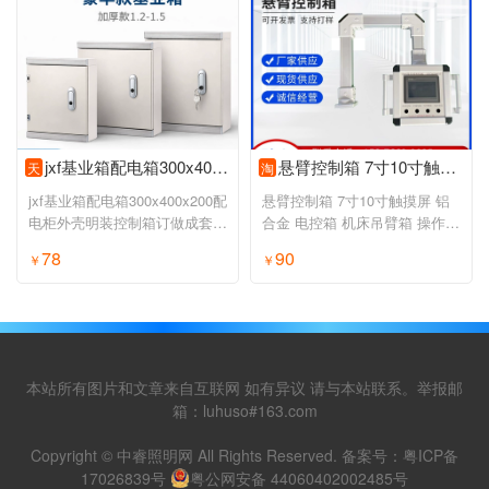
jxf基业箱配电箱300x400x200配电柜外壳明装控制箱订做成套开关箱
悬臂控制箱 7寸10寸触摸屏 铝合金 电控箱 机床吊臂箱 操作箱包邮
天
淘
jxf基业箱配电箱300x400x200配
悬臂控制箱 7寸10寸触摸屏 铝
电柜外壳明装控制箱订做成套开
合金 电控箱 机床吊臂箱 操作箱
关箱
包邮
78
90
￥
￥
本站所有图片和文章来自互联网 如有异议 请与本站联系。举报邮
箱：luhuso#163.com
Copyright © 中睿照明网 All Rights Reserved. 备案号：
粤ICP备
17026839号
粤公网安备 44060402002485号