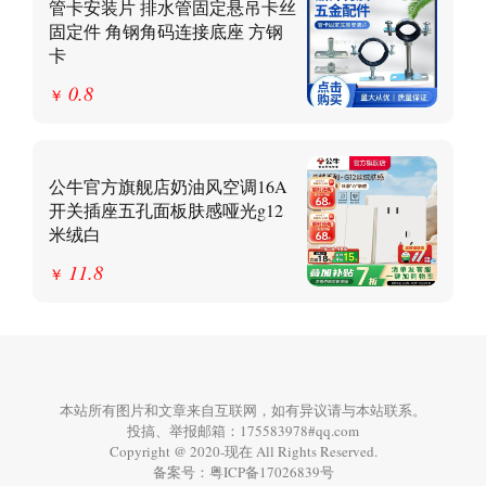
管卡安装片 排水管固定悬吊卡丝
固定件 角钢角码连接底座 方钢
卡
0.8
￥
公牛官方旗舰店奶油风空调16A
开关插座五孔面板肤感哑光g12
米绒白
11.8
￥
本站所有图片和文章来自互联网，如有异议请与本站联系。
投搞、举报邮箱：175583978#qq.com
Copyright @ 2020-现在 All Rights Reserved.
备案号：
粤ICP备17026839号