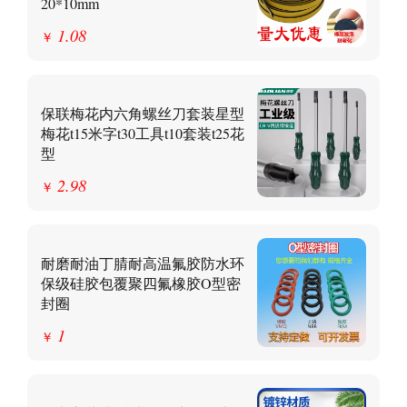
20*10mm
1.08
￥
保联梅花内六角螺丝刀套装星型
梅花t15米字t30工具t10套装t25花
型
2.98
￥
耐磨耐油丁腈耐高温氟胶防水环
保级硅胶包覆聚四氟橡胶O型密
封圈
1
￥